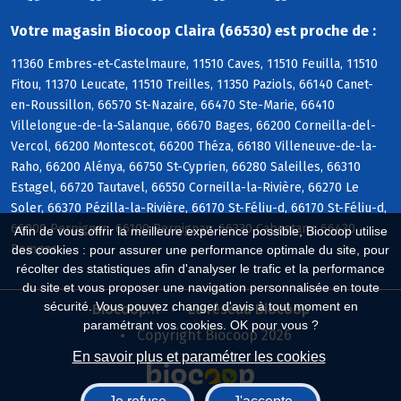
Votre magasin Biocoop Claira (66530) est proche de :
11360 Embres-et-Castelmaure, 11510 Caves, 11510 Feuilla, 11510
Fitou, 11370 Leucate, 11510 Treilles, 11350 Paziols, 66140 Canet-
en-Roussillon, 66570 St-Nazaire, 66470 Ste-Marie, 66410
Villelongue-de-la-Salanque, 66670 Bages, 66200 Corneilla-del-
Vercol, 66200 Montescot, 66200 Théza, 66180 Villeneuve-de-la-
Raho, 66200 Alénya, 66750 St-Cyprien, 66280 Saleilles, 66310
Estagel, 66720 Tautavel, 66550 Corneilla-la-Rivière, 66270 Le
Soler, 66370 Pézilla-la-Rivière, 66170 St-Féliu-d, 66170 St-Féliu-d,
66000 Perpignan, 66100 Perpignan, 66330 Cabestany, 66430
Afin de vous offrir la meilleure expérience possible, Biocoop utilise
Bompas
des cookies : pour assurer une performance optimale du site, pour
récolter des statistiques afin d'analyser le trafic et la performance
du site et vous proposer une navigation personnalisée en toute
sécurité. Vous pouvez changer d'avis à tout moment en
Biocoop.fr
Le réseau Biocoop
paramétrant vos cookies. OK pour vous ?
Copyright Biocoop 2026
En savoir plus et paramétrer les cookies