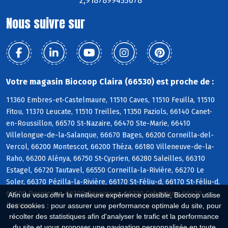
2,9187899455078 °
Nous suivre sur
Votre magasin Biocoop Claira (66530) est proche de :
11360 Embres-et-Castelmaure, 11510 Caves, 11510 Feuilla, 11510
Fitou, 11370 Leucate, 11510 Treilles, 11350 Paziols, 66140 Canet-
en-Roussillon, 66570 St-Nazaire, 66470 Ste-Marie, 66410
Villelongue-de-la-Salanque, 66670 Bages, 66200 Corneilla-del-
Vercol, 66200 Montescot, 66200 Théza, 66180 Villeneuve-de-la-
Raho, 66200 Alénya, 66750 St-Cyprien, 66280 Saleilles, 66310
Estagel, 66720 Tautavel, 66550 Corneilla-la-Rivière, 66270 Le
Soler, 66370 Pézilla-la-Rivière, 66170 St-Féliu-d, 66170 St-Féliu-d,
66000 Perpignan, 66100 Perpignan, 66330 Cabestany, 66430
Afin de vous offrir la meilleure expérience possible, Biocoop utilise
Bompas
des cookies : pour assurer une performance optimale du site, pour
récolter des statistiques afin d'analyser le trafic et la performance
du site et vous proposer une navigation personnalisée en toute