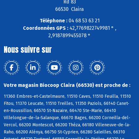
Rd 83
66530 Claira
Téléphone :
04 68 53 63 21
Coordonnées GPS :
42,7769822749981 ° ,
2,9187899455078 °
Nous suivre sur
Votre magasin Biocoop Claira (66530) est proche de :
11360 Embres-et-Castelmaure, 11510 Caves, 11510 Feuilla, 11510
Fitou, 11370 Leucate, 11510 Treilles, 11350 Paziols, 66140 Canet-
en-Roussillon, 66570 St-Nazaire, 66470 Ste-Marie, 66410
Villelongue-de-la-Salanque, 66670 Bages, 66200 Corneilla-del-
Vercol, 66200 Montescot, 66200 Théza, 66180 Villeneuve-de-la-
Raho, 66200 Alénya, 66750 St-Cyprien, 66280 Saleilles, 66310