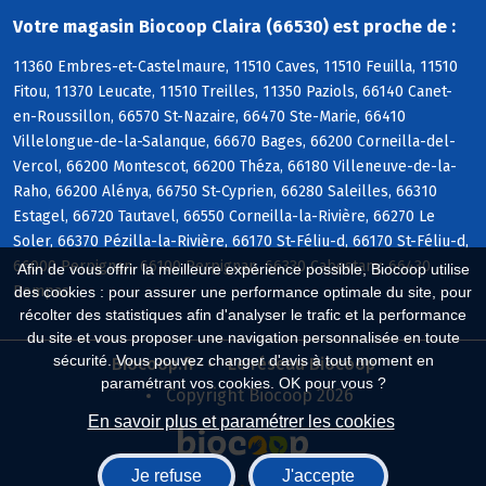
Votre magasin Biocoop Claira (66530) est proche de :
11360 Embres-et-Castelmaure, 11510 Caves, 11510 Feuilla, 11510
Fitou, 11370 Leucate, 11510 Treilles, 11350 Paziols, 66140 Canet-
en-Roussillon, 66570 St-Nazaire, 66470 Ste-Marie, 66410
Villelongue-de-la-Salanque, 66670 Bages, 66200 Corneilla-del-
Vercol, 66200 Montescot, 66200 Théza, 66180 Villeneuve-de-la-
Raho, 66200 Alénya, 66750 St-Cyprien, 66280 Saleilles, 66310
Estagel, 66720 Tautavel, 66550 Corneilla-la-Rivière, 66270 Le
Soler, 66370 Pézilla-la-Rivière, 66170 St-Féliu-d, 66170 St-Féliu-d,
66000 Perpignan, 66100 Perpignan, 66330 Cabestany, 66430
Afin de vous offrir la meilleure expérience possible, Biocoop utilise
Bompas
des cookies : pour assurer une performance optimale du site, pour
récolter des statistiques afin d'analyser le trafic et la performance
du site et vous proposer une navigation personnalisée en toute
sécurité. Vous pouvez changer d'avis à tout moment en
Biocoop.fr
Le réseau Biocoop
paramétrant vos cookies. OK pour vous ?
Copyright Biocoop 2026
En savoir plus et paramétrer les cookies
Je refuse
J'accepte