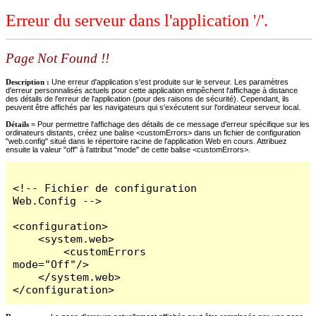
Erreur du serveur dans l'application '/'.
Page Not Found !!
Description :
Une erreur d'application s'est produite sur le serveur. Les paramètres
d'erreur personnalisés actuels pour cette application empêchent l'affichage à distance
des détails de l'erreur de l'application (pour des raisons de sécurité). Cependant, ils
peuvent être affichés par les navigateurs qui s'exécutent sur l'ordinateur serveur local.
Détails =
Pour permettre l'affichage des détails de ce message d'erreur spécifique sur les
ordinateurs distants, créez une balise <customErrors> dans un fichier de configuration
"web.config" situé dans le répertoire racine de l'application Web en cours. Attribuez
ensuite la valeur "off" à l'attribut "mode" de cette balise <customErrors>.
<!-- Fichier de configuration 
Web.Config -->

<configuration>

    <system.web>

        <customErrors 
mode="Off"/>

    </system.web>

</configuration>