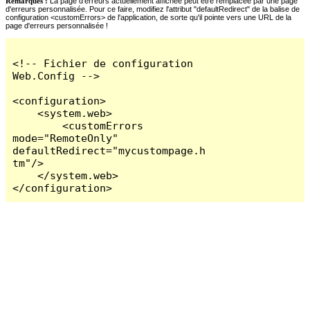
Remarques :
La page d'erreurs actuellement affichée peut être remplacée par une page
d'erreurs personnalisée. Pour ce faire, modifiez l'attribut "defaultRedirect" de la balise de
configuration <customErrors> de l'application, de sorte qu'il pointe vers une URL de la
page d'erreurs personnalisée !
<!-- Fichier de configuration 
Web.Config -->

<configuration>

    <system.web>

        <customErrors 
mode="RemoteOnly" 
defaultRedirect="mycustompage.h
tm"/>

    </system.web>

</configuration>