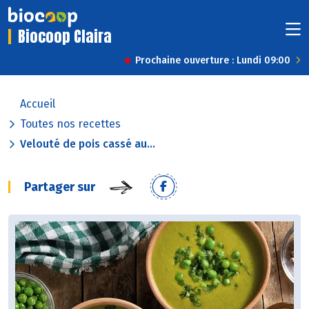
Biocoop Claira
Prochaine ouverture : Lundi 09:00
Accueil
Toutes nos recettes
Velouté de pois cassé au...
Partager sur