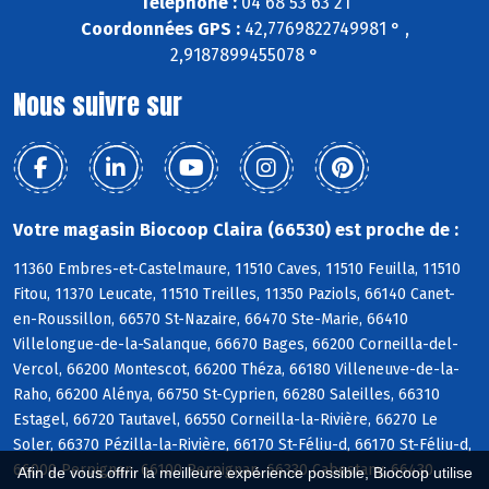
Téléphone :
04 68 53 63 21
Coordonnées GPS :
42,7769822749981 ° ,
2,9187899455078 °
Nous suivre sur
Votre magasin Biocoop Claira (66530) est proche de :
11360 Embres-et-Castelmaure, 11510 Caves, 11510 Feuilla, 11510
Fitou, 11370 Leucate, 11510 Treilles, 11350 Paziols, 66140 Canet-
en-Roussillon, 66570 St-Nazaire, 66470 Ste-Marie, 66410
Villelongue-de-la-Salanque, 66670 Bages, 66200 Corneilla-del-
Vercol, 66200 Montescot, 66200 Théza, 66180 Villeneuve-de-la-
Raho, 66200 Alénya, 66750 St-Cyprien, 66280 Saleilles, 66310
Estagel, 66720 Tautavel, 66550 Corneilla-la-Rivière, 66270 Le
Soler, 66370 Pézilla-la-Rivière, 66170 St-Féliu-d, 66170 St-Féliu-d,
66000 Perpignan, 66100 Perpignan, 66330 Cabestany, 66430
Afin de vous offrir la meilleure expérience possible, Biocoop utilise