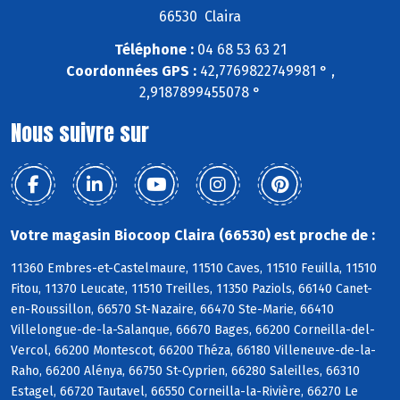
66530 Claira
Téléphone :
04 68 53 63 21
Coordonnées GPS :
42,7769822749981 ° ,
2,9187899455078 °
Nous suivre sur
Votre magasin Biocoop Claira (66530) est proche de :
11360 Embres-et-Castelmaure, 11510 Caves, 11510 Feuilla, 11510
Fitou, 11370 Leucate, 11510 Treilles, 11350 Paziols, 66140 Canet-
en-Roussillon, 66570 St-Nazaire, 66470 Ste-Marie, 66410
Villelongue-de-la-Salanque, 66670 Bages, 66200 Corneilla-del-
Vercol, 66200 Montescot, 66200 Théza, 66180 Villeneuve-de-la-
Raho, 66200 Alénya, 66750 St-Cyprien, 66280 Saleilles, 66310
Estagel, 66720 Tautavel, 66550 Corneilla-la-Rivière, 66270 Le