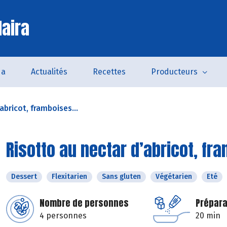
laira
da
Actualités
Recettes
Producteurs
abricot, framboises...
Risotto au nectar d’abricot, fr
Dessert
Flexitarien
Sans gluten
Végétarien
Eté
Nombre de personnes
Prépara
4 personnes
20 min