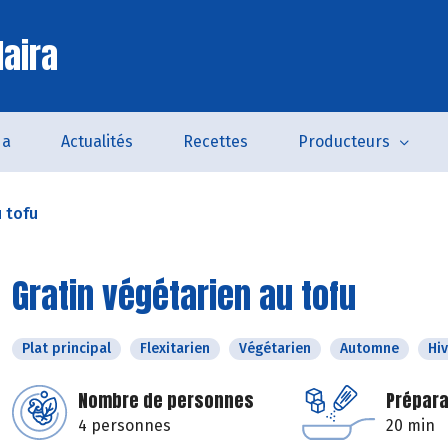
laira
da
Actualités
Recettes
Producteurs
u tofu
Gratin végétarien au tofu
Plat principal
Flexitarien
Végétarien
Automne
Hi
Nombre de personnes
Prépara
4 personnes
20 min