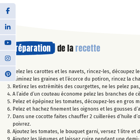
Préparation
de la
recette
Pelez les carottes et les navets, rincez-les, découpez l
Eliminez les graines et l’écorce du potiron, rincez la c
Retirez les extrémités des courgettes, ne les pelez pa
A l’aide d’un couteau économe pelez les branches de cèle
Pelez et épépinez les tomates, découpez-les en gros 
Pelez et hachez finement les oignons et les gousses d’ai
Dans une cocotte faites chauffer 2 cuillerées d’huile d’ol
poivrez.
Ajoutez les tomates, le bouquet garni, versez 1 litre et 
Ajoutez les légumes et laissez cuire pendant une demi-he