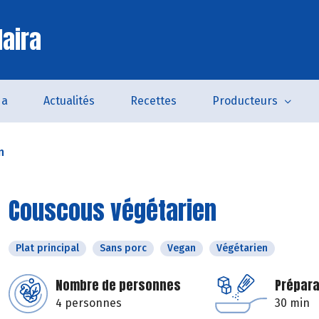
laira
da
Actualités
Recettes
Producteurs
n
Couscous végétarien
Plat principal
Sans porc
Vegan
Végétarien
Nombre de personnes
Prépara
4 personnes
30 min