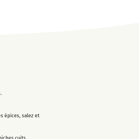
.
es épices, salez et
hiches cuits