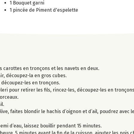
1 Bouquet garni
1 pincée de Piment d'espelette
es carottes en tronçons et les navets en deux.
hair, découpez-la en gros cubes.
s, découpez-les en tronçons.
ri pour retirer les fils, rincez-les, découpez-les en tronçons
morceaux.
l.
ive, faites blondir le hachis d’oignon et d’ail, poudrez avec l
demi d’eau, laissez bouillir pendant 15 minutes.
ure, 5 minutes avant la fin de la cuisson, ajoutez les pois c