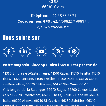
Rd 83
66530 Claira
Téléphone :
04 68 53 63 21
Coordonnées GPS :
42,7769822749981 ° ,
2,9187899455078 °
Nous suivre sur
Votre magasin Biocoop Claira (66530) est proche de :
11360 Embres-et-Castelmaure, 11510 Caves, 11510 Feuilla, 11510
Fitou, 11370 Leucate, 11510 Treilles, 11350 Paziols, 66140 Canet-
en-Roussillon, 66570 St-Nazaire, 66470 Ste-Marie, 66410
Villelongue-de-la-Salanque, 66670 Bages, 66200 Corneilla-del-
Vercol, 66200 Montescot, 66200 Théza, 66180 Villeneuve-de-la-
Raho, 66200 Alénya, 66750 St-Cyprien, 66280 Saleilles, 66310