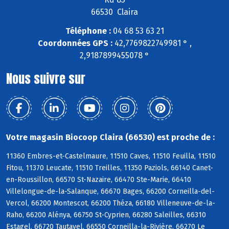
66530 Claira
Téléphone :
04 68 53 63 21
Coordonnées GPS :
42,7769822749981 ° ,
2,9187899455078 °
Nous suivre sur
Votre magasin Biocoop Claira (66530) est proche de :
11360 Embres-et-Castelmaure, 11510 Caves, 11510 Feuilla, 11510
Fitou, 11370 Leucate, 11510 Treilles, 11350 Paziols, 66140 Canet-
en-Roussillon, 66570 St-Nazaire, 66470 Ste-Marie, 66410
Villelongue-de-la-Salanque, 66670 Bages, 66200 Corneilla-del-
Vercol, 66200 Montescot, 66200 Théza, 66180 Villeneuve-de-la-
Raho, 66200 Alénya, 66750 St-Cyprien, 66280 Saleilles, 66310
Estagel, 66720 Tautavel, 66550 Corneilla-la-Rivière, 66270 Le