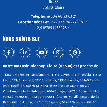
Rd 83
66530 Claira
Téléphone :
04 68 53 63 21
Coordonnées GPS :
42,7769822749981 ° ,
2,9187899455078 °
Nous suivre sur
Votre magasin Biocoop Claira (66530) est proche de :
11360 Embres-et-Castelmaure, 11510 Caves, 11510 Feuilla, 11510
Fitou, 11370 Leucate, 11510 Treilles, 11350 Paziols, 66140 Canet-
en-Roussillon, 66570 St-Nazaire, 66470 Ste-Marie, 66410
Villelongue-de-la-Salanque, 66670 Bages, 66200 Corneilla-del-
Vercol, 66200 Montescot, 66200 Théza, 66180 Villeneuve-de-la-
Raho, 66200 Alénya, 66750 St-Cyprien, 66280 Saleilles, 66310