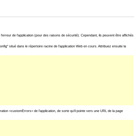
l'erreur de l'application (pour des raisons de sécurité). Cependant, ils peuvent être affichés
fig" situé dans le répertoire racine de l'application Web en cours. Attribuez ensuite la
uration <customErrors> de l'application, de sorte qu'il pointe vers une URL de la page