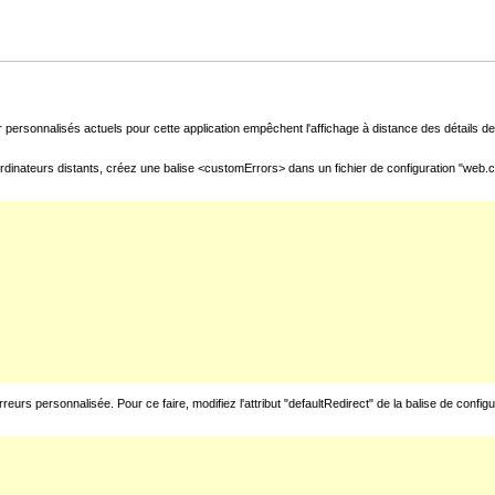
 personnalisés actuels pour cette application empêchent l'affichage à distance des détails de 
rdinateurs distants, créez une balise <customErrors> dans un fichier de configuration "web.con
urs personnalisée. Pour ce faire, modifiez l'attribut "defaultRedirect" de la balise de config