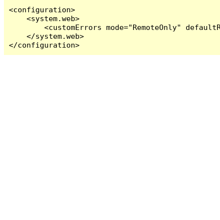
<configuration>

    <system.web>

        <customErrors mode="RemoteOnly" defaultR
    </system.web>

</configuration>