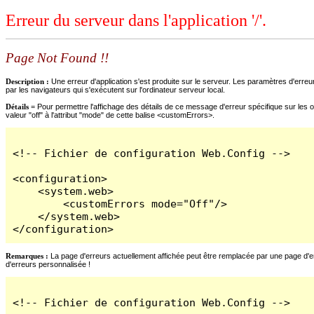
Erreur du serveur dans l'application '/'.
Page Not Found !!
Description :
Une erreur d'application s'est produite sur le serveur. Les paramètres d'erreur
par les navigateurs qui s'exécutent sur l'ordinateur serveur local.
Détails =
Pour permettre l'affichage des détails de ce message d'erreur spécifique sur les o
valeur "off" à l'attribut "mode" de cette balise <customErrors>.
<!-- Fichier de configuration Web.Config -->

<configuration>

    <system.web>

        <customErrors mode="Off"/>

    </system.web>

</configuration>
Remarques :
La page d'erreurs actuellement affichée peut être remplacée par une page d'erre
d'erreurs personnalisée !
<!-- Fichier de configuration Web.Config -->
