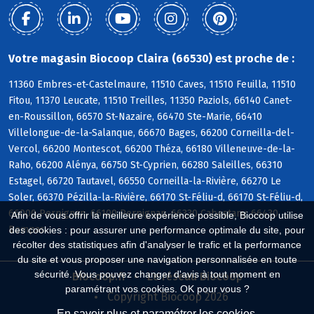
Votre magasin Biocoop Claira (66530) est proche de :
11360 Embres-et-Castelmaure, 11510 Caves, 11510 Feuilla, 11510
Fitou, 11370 Leucate, 11510 Treilles, 11350 Paziols, 66140 Canet-
en-Roussillon, 66570 St-Nazaire, 66470 Ste-Marie, 66410
Villelongue-de-la-Salanque, 66670 Bages, 66200 Corneilla-del-
Vercol, 66200 Montescot, 66200 Théza, 66180 Villeneuve-de-la-
Raho, 66200 Alénya, 66750 St-Cyprien, 66280 Saleilles, 66310
Estagel, 66720 Tautavel, 66550 Corneilla-la-Rivière, 66270 Le
Soler, 66370 Pézilla-la-Rivière, 66170 St-Féliu-d, 66170 St-Féliu-d,
66000 Perpignan, 66100 Perpignan, 66330 Cabestany, 66430
Afin de vous offrir la meilleure expérience possible, Biocoop utilise
Bompas
des cookies : pour assurer une performance optimale du site, pour
récolter des statistiques afin d'analyser le trafic et la performance
du site et vous proposer une navigation personnalisée en toute
sécurité. Vous pouvez changer d'avis à tout moment en
Biocoop.fr
Le réseau Biocoop
paramétrant vos cookies. OK pour vous ?
Copyright Biocoop 2026
En savoir plus et paramétrer les cookies