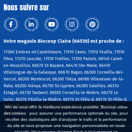
Nous suivre sur
Votre magasin Biocoop Claira (66530) est proche de :
11360 Embres-et-Castelmaure, 11510 Caves, 11510 Feuilla, 11510
Fitou, 11370 Leucate, 11510 Treilles, 11350 Paziols, 66140 Canet-
en-Roussillon, 66570 St-Nazaire, 66470 Ste-Marie, 66410
Villelongue-de-la-Salanque, 66670 Bages, 66200 Corneilla-del-
Vercol, 66200 Montescot, 66200 Théza, 66180 Villeneuve-de-la-
Raho, 66200 Alénya, 66750 St-Cyprien, 66280 Saleilles, 66310
Estagel, 66720 Tautavel, 66550 Corneilla-la-Rivière, 66270 Le
Soler, 66370 Pézilla-la-Rivière, 66170 St-Féliu-d, 66170 St-Féliu-d,
66000 Perpignan, 66100 Perpignan, 66330 Cabestany, 66430
Afin de vous offrir la meilleure expérience possible, Biocoop utilise
Bompas
des cookies : pour assurer une performance optimale du site, pour
récolter des statistiques afin d'analyser le trafic et la performance
du site et vous proposer une navigation personnalisée en toute
sécurité. Vous pouvez changer d'avis à tout moment en