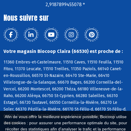
2,9187899455078 °
Nous suivre sur
Votre magasin Biocoop Claira (66530) est proche de :
11360 Embres-et-Castelmaure, 11510 Caves, 11510 Feuilla, 11510
Fitou, 11370 Leucate, 11510 Treilles, 11350 Paziols, 66140 Canet-
en-Roussillon, 66570 St-Nazaire, 66470 Ste-Marie, 66410
Villelongue-de-la-Salanque, 66670 Bages, 66200 Corneilla-del-
Vercol, 66200 Montescot, 66200 Théza, 66180 Villeneuve-de-la-
Raho, 66200 Alénya, 66750 St-Cyprien, 66280 Saleilles, 66310
Estagel, 66720 Tautavel, 66550 Corneilla-la-Rivière, 66270 Le
Soler, 66370 Pézilla-la-Rivière, 66170 St-Féliu-d, 66170 St-Féliu-d,
66000 Perpignan, 66100 Perpignan, 66330 Cabestany, 66430
Afin de vous offrir la meilleure expérience possible, Biocoop utilise
Bompas
des cookies : pour assurer une performance optimale du site, pour
récolter des statistiques afin d'analyser le trafic et la performance