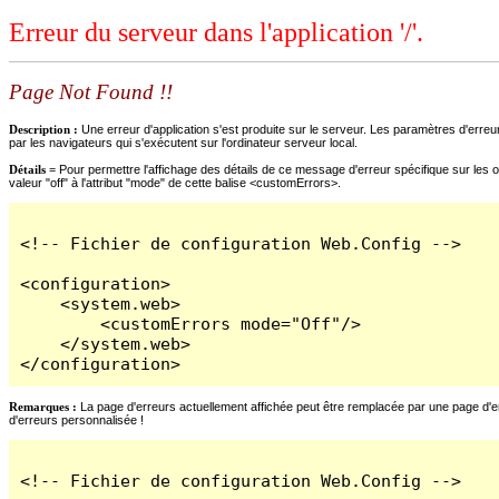
Erreur du serveur dans l'application '/'.
Page Not Found !!
Description :
Une erreur d'application s'est produite sur le serveur. Les paramètres d'erreur
par les navigateurs qui s'exécutent sur l'ordinateur serveur local.
Détails =
Pour permettre l'affichage des détails de ce message d'erreur spécifique sur les o
valeur "off" à l'attribut "mode" de cette balise <customErrors>.
<!-- Fichier de configuration Web.Config -->

<configuration>

    <system.web>

        <customErrors mode="Off"/>

    </system.web>

</configuration>
Remarques :
La page d'erreurs actuellement affichée peut être remplacée par une page d'erre
d'erreurs personnalisée !
<!-- Fichier de configuration Web.Config -->
