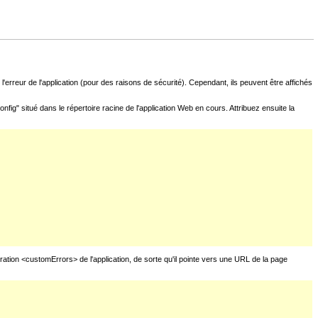
l'erreur de l'application (pour des raisons de sécurité). Cependant, ils peuvent être affichés
fig" situé dans le répertoire racine de l'application Web en cours. Attribuez ensuite la
uration <customErrors> de l'application, de sorte qu'il pointe vers une URL de la page