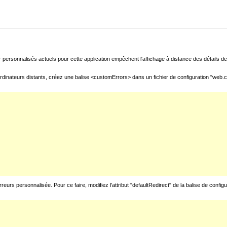
 personnalisés actuels pour cette application empêchent l'affichage à distance des détails de 
rdinateurs distants, créez une balise <customErrors> dans un fichier de configuration "web.con
urs personnalisée. Pour ce faire, modifiez l'attribut "defaultRedirect" de la balise de config