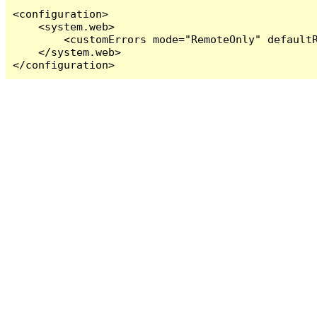
<configuration>

    <system.web>

        <customErrors mode="RemoteOnly" defaultR
    </system.web>

</configuration>