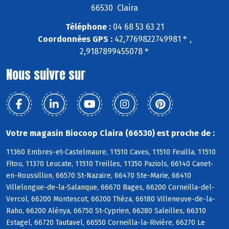
66530 Claira
Téléphone :
04 68 53 63 21
Coordonnées GPS :
42,7769822749981 ° ,
2,9187899455078 °
Nous suivre sur
Votre magasin Biocoop Claira (66530) est proche de :
11360 Embres-et-Castelmaure, 11510 Caves, 11510 Feuilla, 11510
Fitou, 11370 Leucate, 11510 Treilles, 11350 Paziols, 66140 Canet-
en-Roussillon, 66570 St-Nazaire, 66470 Ste-Marie, 66410
Villelongue-de-la-Salanque, 66670 Bages, 66200 Corneilla-del-
Vercol, 66200 Montescot, 66200 Théza, 66180 Villeneuve-de-la-
Raho, 66200 Alénya, 66750 St-Cyprien, 66280 Saleilles, 66310
Estagel, 66720 Tautavel, 66550 Corneilla-la-Rivière, 66270 Le