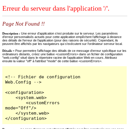
Erreur du serveur dans l'application '/'.
Page Not Found !!
Description :
Une erreur d'application s'est produite sur le serveur. Les paramètres
d'erreur personnalisés actuels pour cette application empêchent l'affichage à distance
des détails de l'erreur de l'application (pour des raisons de sécurité). Cependant, ils
peuvent être affichés par les navigateurs qui s'exécutent sur l'ordinateur serveur local.
Détails =
Pour permettre l'affichage des détails de ce message d'erreur spécifique sur les
ordinateurs distants, créez une balise <customErrors> dans un fichier de configuration
"web.config" situé dans le répertoire racine de l'application Web en cours. Attribuez
ensuite la valeur "off" à l'attribut "mode" de cette balise <customErrors>.
<!-- Fichier de configuration 
Web.Config -->

<configuration>

    <system.web>

        <customErrors 
mode="Off"/>

    </system.web>

</configuration>