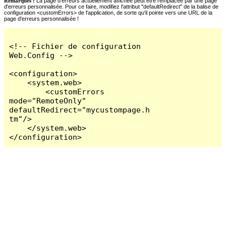
Remarques :
La page d'erreurs actuellement affichée peut être remplacée par une page
d'erreurs personnalisée. Pour ce faire, modifiez l'attribut "defaultRedirect" de la balise de
configuration <customErrors> de l'application, de sorte qu'il pointe vers une URL de la
page d'erreurs personnalisée !
<!-- Fichier de configuration 
Web.Config -->

<configuration>

    <system.web>

        <customErrors 
mode="RemoteOnly" 
defaultRedirect="mycustompage.h
tm"/>

    </system.web>

</configuration>