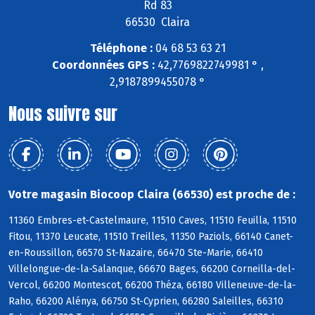
Rd 83
66530 Claira
Téléphone :
04 68 53 63 21
Coordonnées GPS :
42,7769822749981 ° ,
2,9187899455078 °
Nous suivre sur
Votre magasin Biocoop Claira (66530) est proche de :
11360 Embres-et-Castelmaure, 11510 Caves, 11510 Feuilla, 11510
Fitou, 11370 Leucate, 11510 Treilles, 11350 Paziols, 66140 Canet-
en-Roussillon, 66570 St-Nazaire, 66470 Ste-Marie, 66410
Villelongue-de-la-Salanque, 66670 Bages, 66200 Corneilla-del-
Vercol, 66200 Montescot, 66200 Théza, 66180 Villeneuve-de-la-
Raho, 66200 Alénya, 66750 St-Cyprien, 66280 Saleilles, 66310