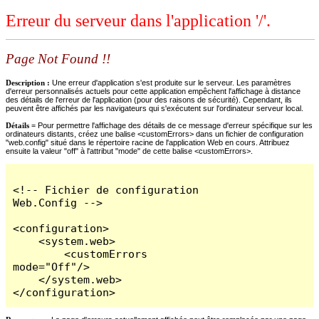
Erreur du serveur dans l'application '/'.
Page Not Found !!
Description :
Une erreur d'application s'est produite sur le serveur. Les paramètres
d'erreur personnalisés actuels pour cette application empêchent l'affichage à distance
des détails de l'erreur de l'application (pour des raisons de sécurité). Cependant, ils
peuvent être affichés par les navigateurs qui s'exécutent sur l'ordinateur serveur local.
Détails =
Pour permettre l'affichage des détails de ce message d'erreur spécifique sur les
ordinateurs distants, créez une balise <customErrors> dans un fichier de configuration
"web.config" situé dans le répertoire racine de l'application Web en cours. Attribuez
ensuite la valeur "off" à l'attribut "mode" de cette balise <customErrors>.
<!-- Fichier de configuration 
Web.Config -->

<configuration>

    <system.web>

        <customErrors 
mode="Off"/>

    </system.web>

</configuration>