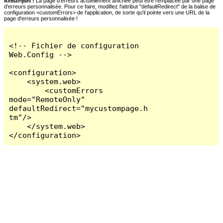
Remarques :
La page d'erreurs actuellement affichée peut être remplacée par une page
d'erreurs personnalisée. Pour ce faire, modifiez l'attribut "defaultRedirect" de la balise de
configuration <customErrors> de l'application, de sorte qu'il pointe vers une URL de la
page d'erreurs personnalisée !
<!-- Fichier de configuration 
Web.Config -->

<configuration>

    <system.web>

        <customErrors 
mode="RemoteOnly" 
defaultRedirect="mycustompage.h
tm"/>

    </system.web>

</configuration>