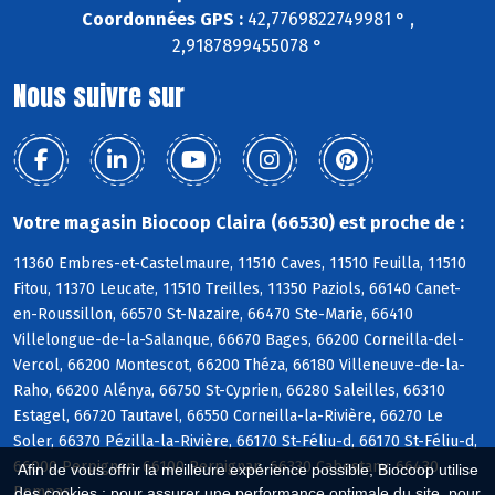
Coordonnées GPS :
42,7769822749981 ° ,
2,9187899455078 °
Nous suivre sur
Votre magasin Biocoop Claira (66530) est proche de :
11360 Embres-et-Castelmaure, 11510 Caves, 11510 Feuilla, 11510
Fitou, 11370 Leucate, 11510 Treilles, 11350 Paziols, 66140 Canet-
en-Roussillon, 66570 St-Nazaire, 66470 Ste-Marie, 66410
Villelongue-de-la-Salanque, 66670 Bages, 66200 Corneilla-del-
Vercol, 66200 Montescot, 66200 Théza, 66180 Villeneuve-de-la-
Raho, 66200 Alénya, 66750 St-Cyprien, 66280 Saleilles, 66310
Estagel, 66720 Tautavel, 66550 Corneilla-la-Rivière, 66270 Le
Soler, 66370 Pézilla-la-Rivière, 66170 St-Féliu-d, 66170 St-Féliu-d,
66000 Perpignan, 66100 Perpignan, 66330 Cabestany, 66430
Afin de vous offrir la meilleure expérience possible, Biocoop utilise
Bompas
des cookies : pour assurer une performance optimale du site, pour